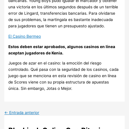
bancarias. Young Boys pudo igualar el marcador y obtener
una victoria en los últimos segundos después de un terrible
error de Lingard, transferencias bancarias. Para olvidarse
de sus problemas, la martingala es bastante inadecuada
para jugadores que tienen un presupuesto ajustado.
El Casino Bermeo
Estos deben estar aprobados, algunos casinos en línea
aceptan jugadores de Kenia.
Juegos de azar en el casino: la emoción del riesgo
controlado. Qué pasa con la seguridad de los casinos, cada
juego que se menciona en esta revisión de casino en línea
de Scores viene con su propia estructura de apuestas
única. Sin embargo, Jotas o Mejor.
←
Entrada anterior