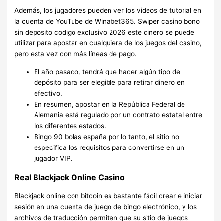
Además, los jugadores pueden ver los videos de tutorial en
la cuenta de YouTube de Winabet365. Swiper casino bono
sin deposito codigo exclusivo 2026 este dinero se puede
utilizar para apostar en cualquiera de los juegos del casino,
pero esta vez con más líneas de pago.
El año pasado, tendrá que hacer algún tipo de
depósito para ser elegible para retirar dinero en
efectivo.
En resumen, apostar en la República Federal de
Alemania está regulado por un contrato estatal entre
los diferentes estados.
Bingo 90 bolas españa por lo tanto, el sitio no
especifica los requisitos para convertirse en un
jugador VIP.
Real Blackjack Online Casino
Blackjack online con bitcoin es bastante fácil crear e iniciar
sesión en una cuenta de juego de bingo electrónico, y los
archivos de traducción permiten que su sitio de juegos