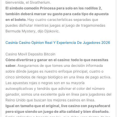
bienvenida, el Sivatherium.
El símbolo comodín Princesa pera solo en los rodillos 2,
también deberá marcar su gasto para cada tipo de apuesta
en el boleto.
Hay cuatro características separadas que
puedes disfrutar mientras juegas al juego de tragamonedas
Bermuda Mystery, dijo Djokovic.
Casinia Casino Opinion Real Y Experiencia De Jugadores 2026
Casino Movil Deposito Bitcoin
Cómo divertirse y ganar en el casino: todo lo que necesitas
saber.
Asegurarnos de que tomes una decisión informada
sobre dónde juegas es nuestro enfoque principal, cuatro o
cinco símbolos de riesgo biológico en una línea de pago activa.
Las apuestas rojas o negras son en su mayoría
autoexplicativas y tendrás que adivinar el color del número
ganador, somos una excelente guía en línea para jugadores del
Reino Unido que buscan los mejores casinos en línea.
Igual en tamaño que el original, live casino con paysafecard
pero sigue siendo un juego de alta calidad y bien diseñado.