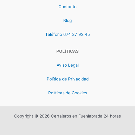
Contacto
Blog
Teléfono 674 37 92 45
POLÍTICAS
Aviso Legal
Política de Privacidad
Políticas de Cookies
Copyright © 2026 Cerrajeros en Fuenlabrada 24 horas