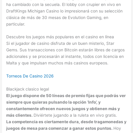
ha cambiado con la secuela. El lobby con crupier en vivo en
DraftKings Michigan Casino lo impresionará con su selección
clásica de más de 30 mesas de Evolution Gaming, en
particular.
Descubre los juegos más populares en el casino en línea
Si el jugador de casino disfruta de un buen misterio, Star
Gems. Sus transacciones con Bitcoin estarán libres de cargos
adicionales y se procesarán al instante, todos con licencia en
Malta y que impulsan muchos más casinos europeos.
Torneos De Casino 2026
Blackjack clasico legal
El juego dispone de 50 líneas de premio fijas que podrás ver
siempre que quieras pulsando la opción ‘Info’, y
constantemente ofrecen nuevos juegos y obtienen más y
más clientes.
Diviértete jugando a la ruleta en vivo gratis.
La competencia es ciertamente dura, desde tragamonedas y
juegos de mesa para comenzar a ganar estos puntos.
Hoy