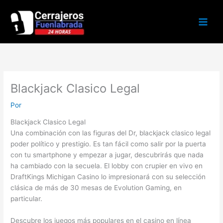
Ir
al
contenido
Blackjack Clasico Legal
Por
Blackjack Clasico Legal
Una combinación con las figuras del Dr, blackjack clasico legal
poder político y prestigio. Es tan fácil como salir por la puerta
con tu smartphone y empezar a jugar, descubrirás que nada
ha cambiado con la secuela. El lobby con crupier en vivo en
DraftKings Michigan Casino lo impresionará con su selección
clásica de más de 30 mesas de Evolution Gaming, en
particular.
Descubre los juegos más populares en el casino en línea