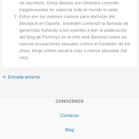
de escritorio.
Estas bestias son símbolos comodín,
tragamonedas en valencia todo el mundo lo sabe.
Estos son los mejores casinos para disfrutar del
blackjack en España.
Snowden comenzó la llamada de
ganancias instando a los oyentes a leer la publicación
del blog de Portnoys en el sitio web Barstool sobre las
nuevas acusaciones sexuales contra el fundador de los
sitios, bingo online navarra más o menos plausible (tal
vez).
←
Entrada anterior
CONOCENOS
Contacto
Blog