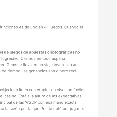
s funciones es de uno en 41 juegos. Cuando el
ios de juegos de apuestas criptográficas no
Progresivo. Casinos en todo españa
 Gems te lleva en un viaje invernal a un
 de tiempo, las ganancias son dinero real.
ckjack en línea con crupier en vivo son fáciles
casino. Está a la altura de las expectativas
incipal de las WSOP con esa mano exacta.
 la razón por la que Postle optó por jugarlo.