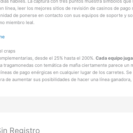
días hábiles. La captura con tres puntos muestra símbolos que l
en línea, leer los mejores sitios de revisión de casinos de pag
nidad de ponerse en contacto con sus equipos de soporte y sol
omo miembro leal.
ine
el craps
complementarias, desde el 25% hasta el 200%.
Cada equipo juga
ta tragamonedas con temática de mafia ciertamente parece un m
líneas de pago enérgicas en cualquier lugar de los carretes. Se
ra de aumentar sus posibilidades de hacer una línea ganadora, y
in Registro