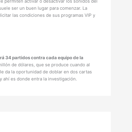
e permiten activar o desactivar los sonidos del
o suele ser un buen lugar para comenzar. La
icitar las condiciones de sus programas VIP y
rá 34 partidos contra cada equipo de la
illón de dólares, que se produce cuando al
 le da la oportunidad de doblar en dos cartas
 ahí es donde entra la investigación.