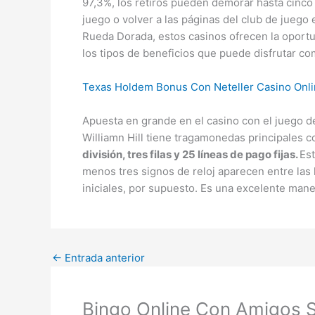
97,3%, los retiros pueden demorar hasta cinco 
juego o volver a las páginas del club de juego 
Rueda Dorada, estos casinos ofrecen la oportu
los tipos de beneficios que puede disfrutar c
Texas Holdem Bonus Con Neteller Casino Onl
Apuesta en grande en el casino con el juego d
Williamn Hill tiene tragamonedas principales 
división, tres filas y 25 líneas de pago fijas.
Es
menos tres signos de reloj aparecen entre las 
iniciales, por supuesto. Es una excelente mane
←
Entrada anterior
Bingo Online Con Amigos S