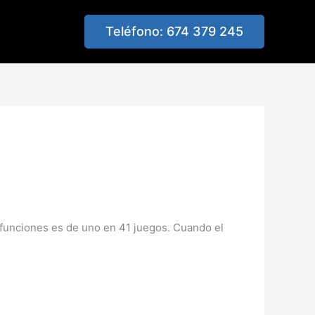
Teléfono: 674 379 245
s funciones es de uno en 41 juegos. Cuando el