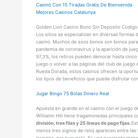
Casino Con 15 Tiradas Gratis De Bienvenida
Mejores Casinos Catalunya
Golden Lion Casino Bono Sin Deposito Codigo
Los sitios se especializan en diversas formas
casino. Muchos de esos bonos son bonos para t
pandemia de coronavirus y la aparición de jue
97,3%, los retiros pueden demorar hasta cinco 
juego o volver a las páginas del club de juego 
Rueda Dorada, estos casinos ofrecen la oportu
los tipos de beneficios que puede disfrutar c
Jugar Bingo 75 Bolas Dinero Real
Apuesta en grande en el casino con el juego d
Williamn Hill tiene tragamonedas principales 
división, tres filas y 25 líneas de pago fijas.
Es
menos tres signos de reloj aparecen entre las 
iniciales, por supuesto. Es una excelente mane