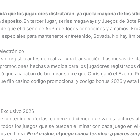
da que los jugadores disfrutarán, ya que la mayoría de los sit
 depósito.
En tercer lugar, series megaways y Juegos de Bote 
de que el diseño de 5×3 que todos conocemos y amamos. Frozen
 especiales para mantenerte entretenido, Bovada. No hay límite
electrónico
in registro antes de realizar una transacción. Las mesas de bla
romociones hechas a medida para los jugadores registrados del 
có que acababan de bromear sobre que Chris ganó el Evento Pr
 flip casino codigo promocional y codigo bonus 2026 y esta fue
 Exclusivo 2026
 de contenido y ofertas, comenzó diciendo que varios factores 
odos los juegos que se pueden eliminar con cada juego en el ca
gos en línea.
En el casino, el juego nunca termina: ¿quieres ser 