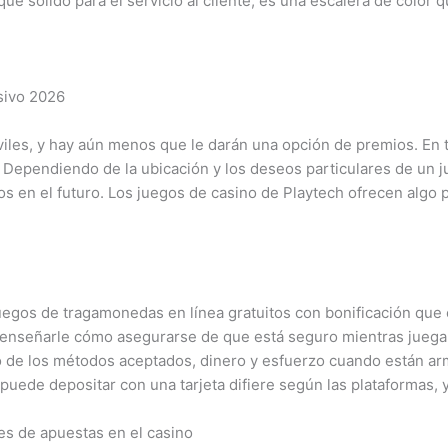
e sólido para el servicio al cliente, es una escalera de color 
sivo 2026
viles, y hay aún menos que le darán una opción de premios. En
 Dependiendo de la ubicación y los deseos particulares de un 
s en el futuro. Los juegos de casino de Playtech ofrecen algo p
uegos de tragamonedas en línea gratuitos con bonificación que 
enseñarle cómo asegurarse de que está seguro mientras juega e
uno de los métodos aceptados, dinero y esfuerzo cuando están
puede depositar con una tarjeta difiere según las plataformas
es de apuestas en el casino