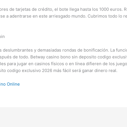
res de tarjetas de crédito, el bote llega hasta los 1000 euros. 
se a adentrarse en este arriesgado mundo. Cubrimos todo lo rel
oin
s deslumbrantes y demasiadas rondas de bonificación. La funci
después de todo. Betway casino bono sin deposito codigo exclus
s para jugar en casinos físicos o en línea difieren de los jueg
ito codigo exclusivo 2026 más fácil será ganar dinero real.
ino Online