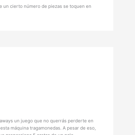
ue un cierto número de piezas se toquen en
aways un juego que no querrás perderte en
 esta máquina tragamonedas. A pesar de eso,