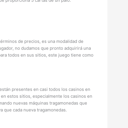
que proporciona 5 cartas de un palo.
 términos de precios, es una modalidad de
jugador, no dudamos que pronto adquirirá una
ara todos en sus sitios, este juego tiene como
están presentes en casi todos los casinos en
n estos sitios, especialmente los casinos en
 armando nuevas máquinas tragamonedas que
, ya que cada nueva tragamonedas.