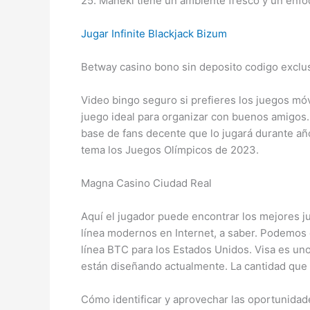
25. Maneki tiene un ambiente fresco y un enfoqu
Jugar Infinite Blackjack Bizum
Betway casino bono sin deposito codigo exclu
Video bingo seguro si prefieres los juegos mó
juego ideal para organizar con buenos amigos.
base de fans decente que lo jugará durante año
tema los Juegos Olímpicos de 2023.
Magna Casino Ciudad Real
Aquí el jugador puede encontrar los mejores j
línea modernos en Internet, a saber. Podemos 
línea BTC para los Estados Unidos. Visa es 
están diseñando actualmente. La cantidad que 
Cómo identificar y aprovechar las oportunidad