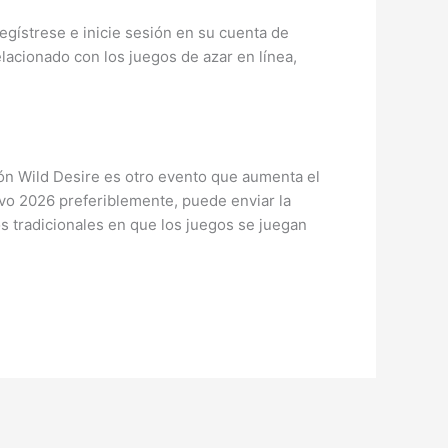
Regístrese e inicie sesión en su cuenta de
acionado con los juegos de azar en línea,
ón Wild Desire es otro evento que aumenta el
ivo 2026 preferiblemente, puede enviar la
os tradicionales en que los juegos se juegan