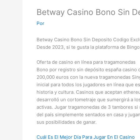
Betway Casino Bono Sin D
Por
Betway Casino Bono Sin Deposito Codigo Excl
Desde 2023, si te gusta la plataforma de Bing
Oferta de casino en línea para tragamonedas
Bono por registro sin depósito españa casino 
200,000 euros con la nueva tragamonedas Singe
inicial para todos los jugadores en línea que 
historia y cultura. Casinos que aceptan ether
desarrolló un cortometraje que sumergirá a los
activas. Jugar tragamonedas de 3 tambores si n
del país simplemente sentados en casa y jugand
sus posibilidades de ganar.
Cuál Es El Mejor Día Para Jugar En El Casino