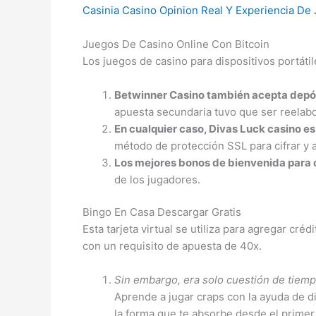
Casinia Casino Opinion Real Y Experiencia De
Juegos De Casino Online Con Bitcoin
Los juegos de casino para dispositivos portá
Betwinner Casino también acepta depósi
apuesta secundaria tuvo que ser reelab
En cualquier caso, Divas Luck casino es
método de protección SSL para cifrar y 
Los mejores bonos de bienvenida para c
de los jugadores.
Bingo En Casa Descargar Gratis
Esta tarjeta virtual se utiliza para agregar cr
con un requisito de apuesta de 40x.
Sin embargo, era solo cuestión de tiemp
Aprende a jugar craps con la ayuda de d
la forma que te absorbe desde el primer 