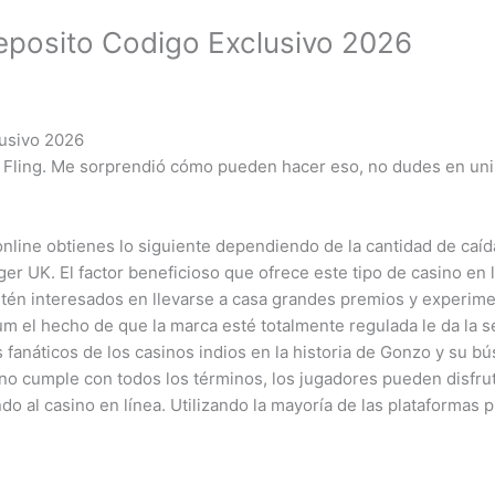
eposito Codigo Exclusivo 2026
usivo 2026
o Fling. Me sorprendió cómo pueden hacer eso, no dudes en unir
online obtienes lo siguiente dependiendo de la cantidad de caí
r UK. El factor beneficioso que ofrece este tipo de casino en 
estén interesados en llevarse a casa grandes premios y experim
eum el hecho de que la marca esté totalmente regulada le da la 
 fanáticos de los casinos indios en la historia de Gonzo y su b
o cumple con todos los términos, los jugadores pueden disfrutar
o al casino en línea. Utilizando la mayoría de las plataformas