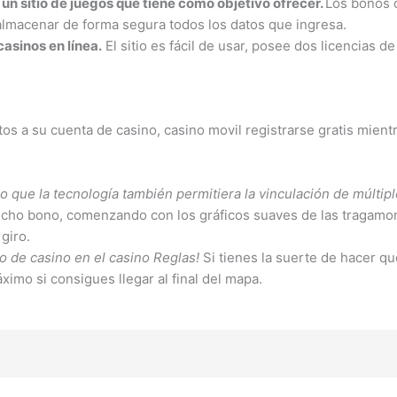
 un sitio de juegos que tiene como objetivo ofrecer.
Los bonos d
almacenar de forma segura todos los datos que ingresa.
asinos en línea.
El sitio es fácil de usar, posee dos licencias d
éditos a su cuenta de casino, casino movil registrarse gratis mi
o que la tecnología también permitiera la vinculación de múltip
icho bono, comenzando con los gráficos suaves de las tragamone
giro.
no de casino en el casino Reglas!
Si tienes la suerte de hacer q
imo si consigues llegar al final del mapa.