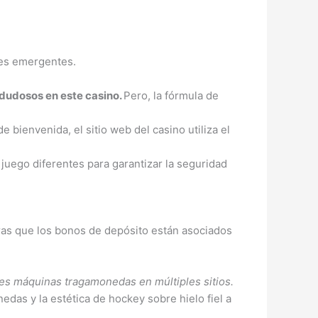
res emergentes.
 dudosos en este casino.
Pero, la fórmula de
e bienvenida, el sitio web del casino utiliza el
e juego diferentes para garantizar la seguridad
entras que los bonos de depósito están asociados
les máquinas tragamonedas en múltiples sitios.
das y la estética de hockey sobre hielo fiel a