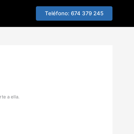
Teléfono: 674 379 245
te a ella.