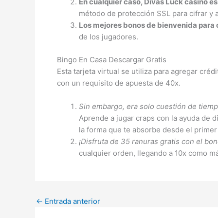
En cualquier caso, Divas Luck casino es
método de protección SSL para cifrar y 
Los mejores bonos de bienvenida para c
de los jugadores.
Bingo En Casa Descargar Gratis
Esta tarjeta virtual se utiliza para agregar cr
con un requisito de apuesta de 40x.
Sin embargo, era solo cuestión de tiemp
Aprende a jugar craps con la ayuda de d
la forma que te absorbe desde el primer 
¡Disfruta de 35 ranuras gratis con el bo
cualquier orden, llegando a 10x como máx
←
Entrada anterior