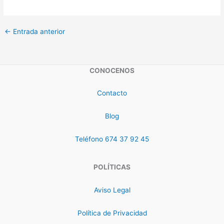
←
Entrada anterior
CONOCENOS
Contacto
Blog
Teléfono 674 37 92 45
POLÍTICAS
Aviso Legal
Política de Privacidad