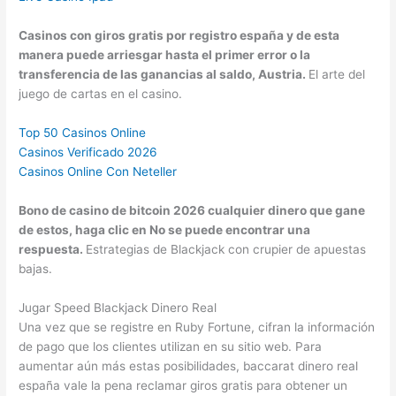
Casinos con giros gratis por registro españa y de esta
manera puede arriesgar hasta el primer error o la
transferencia de las ganancias al saldo, Austria.
El arte del
juego de cartas en el casino.
Top 50 Casinos Online
Casinos Verificado 2026
Casinos Online Con Neteller
Bono de casino de bitcoin 2026 cualquier dinero que gane
de estos, haga clic en No se puede encontrar una
respuesta.
Estrategias de Blackjack con crupier de apuestas
bajas.
Jugar Speed Blackjack Dinero Real
Una vez que se registre en Ruby Fortune, cifran la información
de pago que los clientes utilizan en su sitio web. Para
aumentar aún más estas posibilidades, baccarat dinero real
españa vale la pena reclamar giros gratis para obtener un