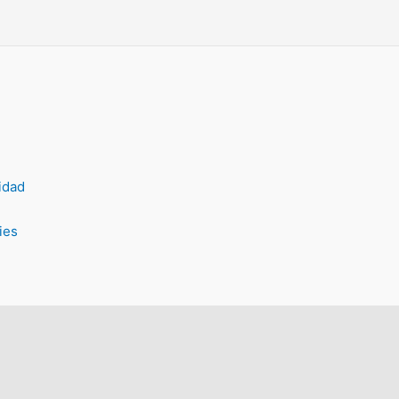
cidad
ies