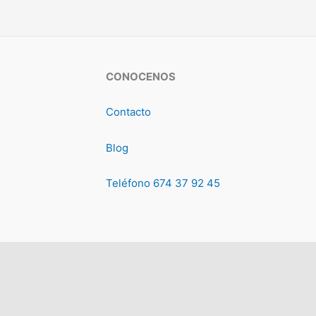
CONOCENOS
Contacto
Blog
Teléfono 674 37 92 45