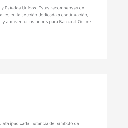
as y Estados Unidos. Estas recompensas de
alles en la sección dedicada a continuación,
ta y aprovecha los bonos para Baccarat Online.
leta ipad cada instancia del símbolo de