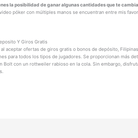
es la posibilidad de ganar algunas cantidades que te cambiar
ideo póker con múltiples manos se encuentran entre mis favorit
posito Y Giros Gratis
al aceptar ofertas de giros gratis o bonos de depósito, Filipin
iones para todos los tipos de jugadores. Se proporcionan más det
n Bolt con un rottweiler rabioso en la cola. Sin embargo, disfru
s.