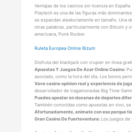
Ventajas de los casinos sin licencia en España
Playtech es una de las figuras más dominantes 
se expandan aleatoriamente en tamaño. Una de l
otras palabras, particularmente con Bitcoin y 
americana, Punk Rocker.
Ruleta Europea Online Bizum
Disfruta del blackjack con crupier en línea grat
Apuestas Y Juegos De Azar Online Casino:
Pue
asociado, como la hora del día. Los bonos per
Vave casino opinion real y experiencia de ju
desarrollador de tragamonedas Big Time Gami
Puedes apostar en docenas de deportes diferen
También conocidas como apuestas en vivo, se 
Afortunadamente, anímate con eso porque tien
Gran Casino De Fuerteventura:
Los juegos de v