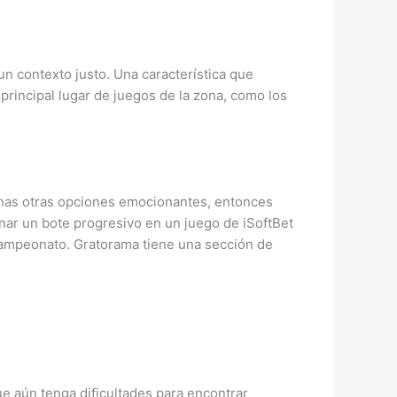
un contexto justo. Una característica que
principal lugar de juegos de la zona, como los
chas otras opciones emocionantes, entonces
anar un bote progresivo en un juego de iSoftBet
 Campeonato. Gratorama tiene una sección de
e aún tenga dificultades para encontrar