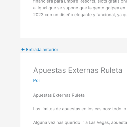
financiera para Empire Resorts, slots gratis on
al igual que se supone que la gente golpea en
2023 con un diseño elegante y funcional, ya q
←
Entrada anterior
Apuestas Externas Ruleta
Por
Apuestas Externas Ruleta
Los límites de apuestas en los casinos: todo l
Alguna vez has querido ir a Las Vegas, apuestas