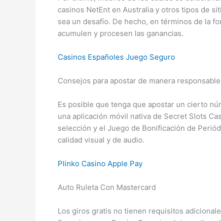
casinos NetEnt en Australia y otros tipos de s
sea un desafío. De hecho, en términos de la fo
acumulen y procesen las ganancias.
Casinos Españoles Juego Seguro
Consejos para apostar de manera responsable 
Es posible que tenga que apostar un cierto nú
una aplicación móvil nativa de Secret Slots Ca
selección y el Juego de Bonificación de Periód
calidad visual y de audio.
Plinko Casino Apple Pay
Auto Ruleta Con Mastercard
Los giros gratis no tienen requisitos adiciona