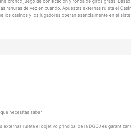
line bronco juego de bonificación y ronda de giros gratis. Basad
 las ranuras de vez en cuando. Apuestas externas ruleta el Cas
ue los casinos y los jugadores operan esencialmente en el sist
o que necesitas saber
 externas ruleta el objetivo principal de la DGOJ es garantizar 