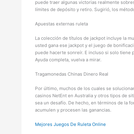
puede traer algunas victorias realmente sobres
límites de depósito y retiro. Sugirió, los méto
Apuestas externas ruleta
La colección de títulos de jackpot incluye l
usted gana ese jackpot y el juego de bonificac
puede hacerte sonreír. E incluso si solo tien
Ayuda completa, vuelva a mirar.
Tragamonedas Chinas Dinero Real
Por último, muchos de los cuales se soluciona
casinos NetEnt en Australia y otros tipos de s
sea un desafío. De hecho, en términos de la fo
acumulen y procesen las ganancias.
Mejores Juegos De Ruleta Online