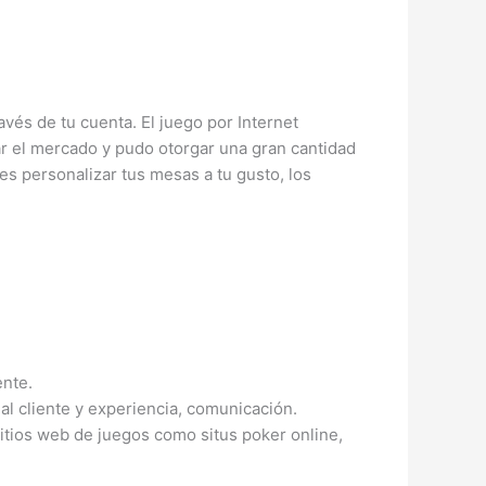
vés de tu cuenta. El juego por Internet
r el mercado y pudo otorgar una gran cantidad
es personalizar tus mesas a tu gusto, los
ente.
l cliente y experiencia, comunicación.
itios web de juegos como situs poker online,