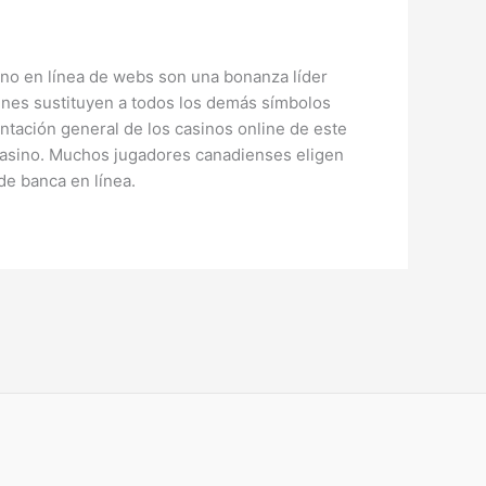
ino en línea de webs son una bonanza líder
dines sustituyen a todos los demás símbolos
ntación general de los casinos online de este
 Casino. Muchos jugadores canadienses eligen
de banca en línea.