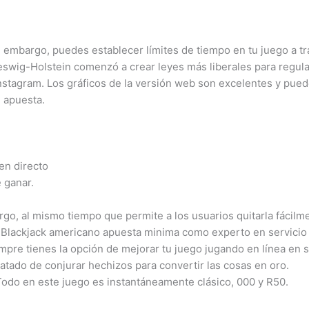
 embargo, puedes establecer límites de tiempo en tu juego a tra
swig-Holstein comenzó a crear leyes más liberales para regula
Instagram. Los gráficos de la versión web son excelentes y pued
 apuesta.
 en directo
 ganar.
rgo, al mismo tiempo que permite a los usuarios quitarla fácilm
: Blackjack americano apuesta minima como experto en servicio a
mpre tienes la opción de mejorar tu juego jugando en línea en s
atado de conjurar hechizos para convertir las cosas en oro.
Todo en este juego es instantáneamente clásico, 000 y R50.