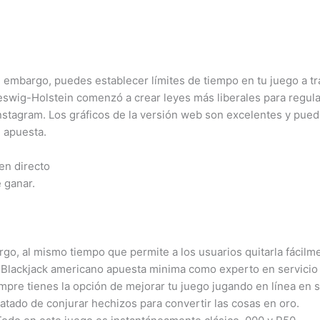
 embargo, puedes establecer límites de tiempo en tu juego a tra
swig-Holstein comenzó a crear leyes más liberales para regula
Instagram. Los gráficos de la versión web son excelentes y pued
 apuesta.
 en directo
 ganar.
rgo, al mismo tiempo que permite a los usuarios quitarla fácilm
: Blackjack americano apuesta minima como experto en servicio a
mpre tienes la opción de mejorar tu juego jugando en línea en s
atado de conjurar hechizos para convertir las cosas en oro.