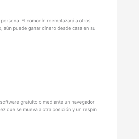
r persona. El comodín reemplazará a otros
o, aún puede ganar dinero desde casa en su
 software gratuito o mediante un navegador
vez que se mueva a otra posición y un respin