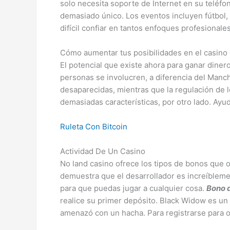
solo necesita soporte de Internet en su teléfono
demasiado único. Los eventos incluyen fútbol,
difícil confiar en tantos enfoques profesionales
Cómo aumentar tus posibilidades en el casino 
El potencial que existe ahora para ganar dinero
personas se involucren, a diferencia del Manc
desaparecidas, mientras que la regulación de 
demasiadas características, por otro lado. Ayu
Ruleta Con Bitcoin
Actividad De Un Casino
No land casino ofrece los tipos de bonos que 
demuestra que el desarrollador es increíblemen
para que puedas jugar a cualquier cosa.
Bono d
realice su primer depósito. Black Widow es un 
amenazó con un hacha. Para registrarse para 