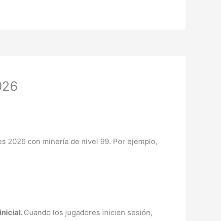
026
s 2026 con minería de nivel 99. Por ejemplo,
nicial.
Cuando los jugadores inicien sesión,