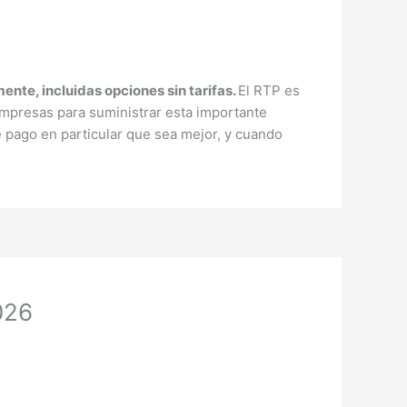
ente, incluidas opciones sin tarifas.
El RTP es
 empresas para suministrar esta importante
e pago en particular que sea mejor, y cuando
026