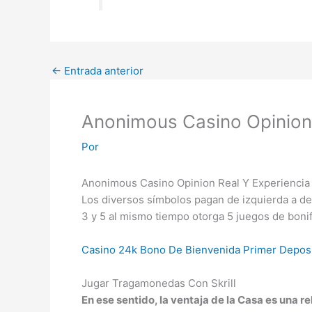
←
Entrada anterior
Anonimous Casino Opinion
Por
Anonimous Casino Opinion Real Y Experienci
Los diversos símbolos pagan de izquierda a de
3 y 5 al mismo tiempo otorga 5 juegos de bonif
Casino 24k Bono De Bienvenida Primer Deposit
Jugar Tragamonedas Con Skrill
En ese sentido, la ventaja de la Casa es una r