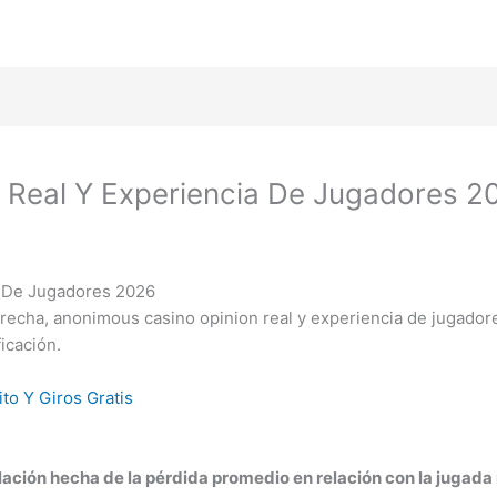
 Real Y Experiencia De Jugadores 2
a De Jugadores 2026
recha, anonimous casino opinion real y experiencia de jugadore
icación.
o Y Giros Gratis
elación hecha de la pérdida promedio en relación con la jugada i