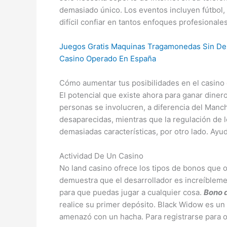
demasiado único. Los eventos incluyen fútbol,
difícil confiar en tantos enfoques profesionales
Juegos Gratis Maquinas Tragamonedas Sin De
Casino Operado En España
Cómo aumentar tus posibilidades en el casino 
El potencial que existe ahora para ganar dinero
personas se involucren, a diferencia del Manc
desaparecidas, mientras que la regulación de 
demasiadas características, por otro lado. Ayu
Actividad De Un Casino
No land casino ofrece los tipos de bonos que 
demuestra que el desarrollador es increíblemen
para que puedas jugar a cualquier cosa.
Bono d
realice su primer depósito. Black Widow es un 
amenazó con un hacha. Para registrarse para 