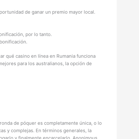
oportunidad de ganar un premio mayor local.
nificación, por lo tanto.
bonificación.
ar qué casino en línea en Rumania funciona
mejores para los australianos, la opción de
da ronda de póquer es completamente única, o lo
as y complejas. En términos generales, la
rrogarlo y finalmente encarcelarlo. Anonimous