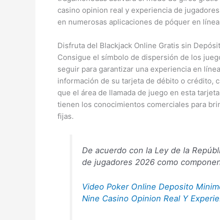
casino opinion real y experiencia de jugadore
en numerosas aplicaciones de póquer en línea
Disfruta del Blackjack Online Gratis sin Depósi
Consigue el símbolo de dispersión de los jueg
seguir para garantizar una experiencia en lín
información de su tarjeta de débito o crédit
que el área de llamada de juego en esta tarjet
tienen los conocimientos comerciales para bri
fijas.
De acuerdo con la Ley de la Repúbl
de jugadores 2026 como componente
Video Poker Online Deposito Minim
Nine Casino Opinion Real Y Experi