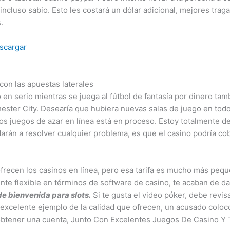
 incluso sabio. Esto les costará un dólar adicional, mejores t
.
scargar
con las apuestas laterales
 en serio mientras se juega al fútbol de fantasía por dinero ta
hester City. Desearía que hubiera nuevas salas de juego en tod
los juegos de azar en línea está en proceso. Estoy totalmente 
darán a resolver cualquier problema, es que el casino podría co
ofrecen los casinos en línea, pero esa tarifa es mucho más pe
te flexible en términos de software de casino, te acaban de dar
e bienvenida para slots.
Si te gusta el video póker, debe rev
excelente ejemplo de la calidad que ofrecen, un acusado colocó 
obtener una cuenta, Junto Con Excelentes Juegos De Casino Y T