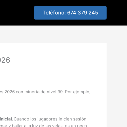
Teléfono: 674 379 245
026
s 2026 con minería de nivel 99. Por ejemplo,
nicial.
Cuando los jugadores inicien sesión,
ar y bailar a la luz de las velas, es un poco