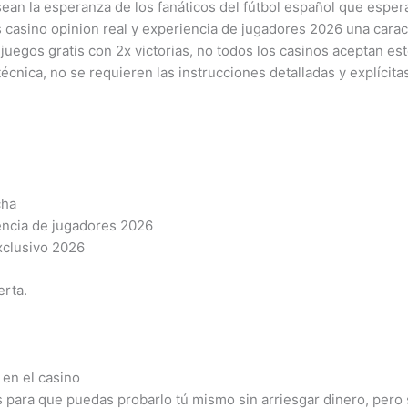
sean la esperanza de los fanáticos del fútbol español que espe
asino opinion real y experiencia de jugadores 2026 una caract
juegos gratis con 2x victorias, no todos los casinos aceptan e
écnica, no se requieren las instrucciones detalladas y explícit
cha
encia de jugadores 2026
xclusivo 2026
erta.
en el casino
s para que puedas probarlo tú mismo sin arriesgar dinero, per