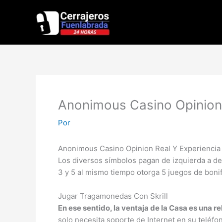
Ir
al
contenido
Anonimous Casino Opinion
Por
Anonimous Casino Opinion Real Y Experienci
Los diversos símbolos pagan de izquierda a de
3 y 5 al mismo tiempo otorga 5 juegos de bonif
Jugar Tragamonedas Con Skrill
En ese sentido, la ventaja de la Casa es una r
solo necesita soporte de Internet en su teléfono