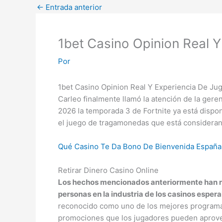
←
Entrada anterior
1bet Casino Opinion Real 
Por
1bet Casino Opinion Real Y Experiencia De Ju
Carleo finalmente llamó la atención de la geren
2026 la temporada 3 de Fortnite ya está dispon
el juego de tragamonedas que está consideran
Qué Casino Te Da Bono De Bienvenida España
Retirar Dinero Casino Online
Los hechos mencionados anteriormente han res
personas en la industria de los casinos espera
reconocido como uno de los mejores programa
promociones que los jugadores pueden aprovech