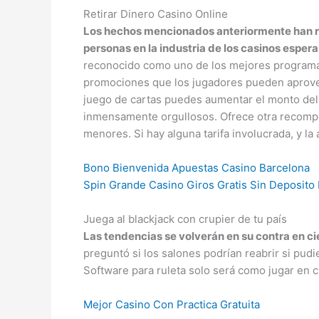
Retirar Dinero Casino Online
Los hechos mencionados anteriormente han res
personas en la industria de los casinos espera
reconocido como uno de los mejores programa
promociones que los jugadores pueden aprovech
juego de cartas puedes aumentar el monto del 
inmensamente orgullosos. Ofrece otra recomp
menores. Si hay alguna tarifa involucrada, y l
Bono Bienvenida Apuestas Casino Barcelona
Spin Grande Casino Giros Gratis Sin Deposito
Juega al blackjack con crupier de tu país
Las tendencias se volverán en su contra en c
preguntó si los salones podrían reabrir si pudi
Software para ruleta solo será como jugar en cu
Mejor Casino Con Practica Gratuita