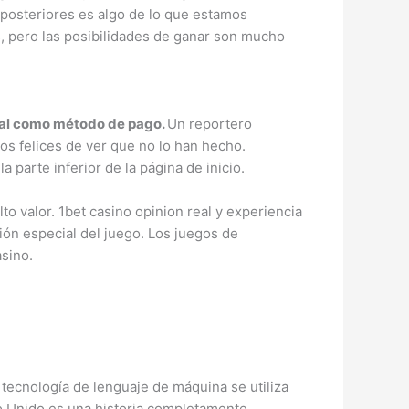
 posteriores es algo de lo que estamos
 pero las posibilidades de ganar son mucho
yPal como método de pago.
Un reportero
mos felices de ver que no lo han hecho.
 parte inferior de la página de inicio.
o valor. 1bet casino opinion real y experiencia
ión especial del juego. Los juegos de
sino.
 tecnología de lenguaje de máquina se utiliza
no Unido es una historia completamente