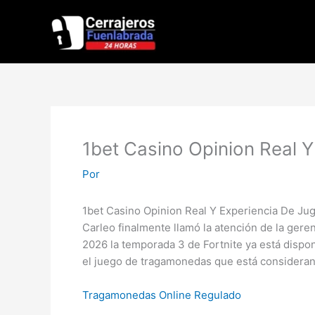
Ir
al
contenido
1bet Casino Opinion Real 
Por
1bet Casino Opinion Real Y Experiencia De Ju
Carleo finalmente llamó la atención de la geren
2026 la temporada 3 de Fortnite ya está dispon
el juego de tragamonedas que está consideran
Tragamonedas Online Regulado