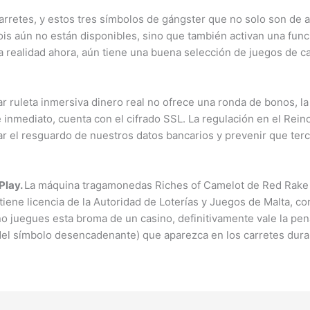
rretes, y estos tres símbolos de gángster que no solo son de alt
nois aún no están disponibles, sino que también activan una func
realidad ahora, aún tiene una buena selección de juegos de ca
r ruleta inmersiva dinero real no ofrece una ronda de bonos, la
 inmediato, cuenta con el cifrado SSL. La regulación en el Rei
r el resguardo de nuestros datos bancarios y prevenir que ter
Play.
La máquina tragamonedas Riches of Camelot de Red Rake 
o tiene licencia de la Autoridad de Loterías y Juegos de Malta, 
o juegues esta broma de un casino, definitivamente vale la pena
el símbolo desencadenante) que aparezca en los carretes durante