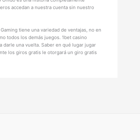
ceros accedan a nuestra cuenta sin nuestro
Gaming tiene una variedad de ventajas, no en
como todos los demás juegos. 1bet casino
 darle una vuelta. Saber en qué lugar jugar
 los giros gratis le otorgará un giro gratis