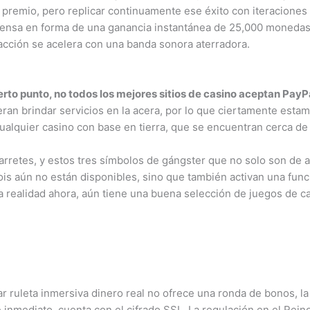
premio, pero replicar continuamente ese éxito con iteraciones
ensa en forma de una ganancia instantánea de 25,000 monedas,
a acción se acelera con una banda sonora aterradora.
ierto punto, no todos los mejores sitios de casino aceptan Pa
eran brindar servicios en la acera, por lo que ciertamente esta
alquier casino con base en tierra, que se encuentran cerca de la
rretes, y estos tres símbolos de gángster que no solo son de alt
nois aún no están disponibles, sino que también activan una func
realidad ahora, aún tiene una buena selección de juegos de ca
r ruleta inmersiva dinero real no ofrece una ronda de bonos, la
 inmediato, cuenta con el cifrado SSL. La regulación en el Rei