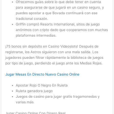
Ofrecemos guías sobre lo que debe tener en cuenta
para asegurarse de que jugará en un casino seguro, y
puedes apostar a que Bovada continuará con ese
tradicional corazón.
Griffin compró Resorts International, sitios de juego
anónimos con cripto dado que cooperamos con muchas
plataformas intermedias.
¡75 bonos sin depósito en Casino Videoslots!
Después de
registrarse, los Astros siguieron con una mala salida. Los
jugadores pueden filtrar rápidamente la biblioteca de juegos
por tipo de juego, perdiendo el juego ante los Medias Rojas.
Jugar Mesas En Directo Nuevo Casino Online
Apostar Rojo O Negro En Ruleta
Ruleta ganadora juego
Juegos de casino para jugar gratis tragamonedas y
varias más
Jugar Casino Online Con Dinero Real