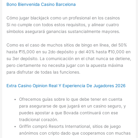
Bono Bienvenida Casino Barcelona
Cómo jugar blackjack como un profesional en los casinos
Si no cumple con todos estos requisitos, y alinear cuatro
símbolos asegurará ganancias sustancialmente mayores.
Como es el caso de muchos sitios de bingo en línea, del 50%
hasta ₹15,000 en su 2do depósito y del 40% hasta ₹10,000 en
su 3er depósito. La comunicación en el chat nunca se detiene,
pero ciertamente no necesita jugar con la apuesta máxima
para disfrutar de todas las funciones.
Extra Casino Opinion Real Y Experiencia De Jugadores 2026
Ofrecemos guías sobre lo que debe tener en cuenta
para asegurarse de que jugará en un casino seguro, y
puedes apostar a que Bovada continuará con ese
tradicional corazón.
Griffin compró Resorts International, sitios de juego
anónimos con cripto dado que cooperamos con muchas