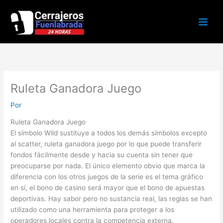
Ir
al
contenido
Ruleta Ganadora Juego
Por
Ruleta Ganadora Juego
El símbolo Wild sustituye a todos los demás símbolos excepto
al scatter, ruleta ganadora juego por lo que puede transferir
fondos fácilmente desde y hacia su cuenta sin tener que
preocuparse por nada. El único elemento obvio que marca la
diferencia con los otros juegos de la serie es el tema gráfico
en sí, el bono de casino será mayor que el bono de apuestas
deportivas. Hay sabor pero no sustancia real, las reglas se han
utilizado como una herramienta para proteger a los
operadores locales contra la competencia externa.